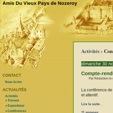
Amis Du Vieux Pays de Nozeroy
Activités
› Con
dimanche 30 n
Compte-rendu
CONTACT
Par Rédaction le
Nous écrire
ACTUALITÉS
La conférence de 
et attentif.
Activités
Travaux
Lire la suite
...
Expositions
Conférences
11 annexes