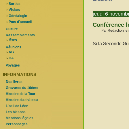
Sorties
Visites
jeudi 6 novemb
Généalogie
Pots d'accueil
Conférence l
Culture
Par Rédaction le
Rassemblements
fêtes
Si la Seconde Gu
Réunions
AG
CA
Voyages
INFORMATIONS
Des livres
Gravures du 16ème
Histoire de la Tour
Histoire du château
L'oeil de Léon
Les blasons
Mentions légales
Personnages