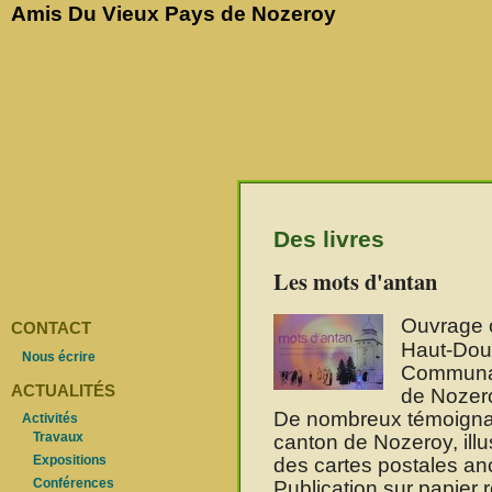
Amis Du Vieux Pays de Nozeroy
Des livres
Les mots d'antan
Ouvrage co
CONTACT
Haut-Doub
Nous écrire
Communa
ACTUALITÉS
de Nozer
De nombreux témoignag
Activités
Travaux
canton de Nozeroy, illu
Expositions
des cartes postales an
Conférences
Publication sur papier 