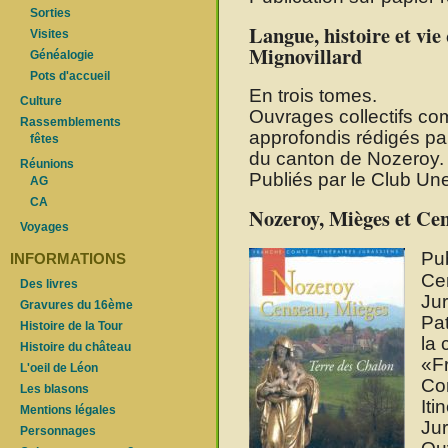
Sorties
Langue, histoire et vie
Visites
Mignovillard
Généalogie
Pots d'accueil
En trois tomes.
Culture
Ouvrages collectifs com
Rassemblements
approfondis rédigés pa
fêtes
du canton de Nozeroy.
Réunions
Publiés par le Club Un
AG
CA
Nozeroy, Mièges et Cen
Voyages
Pub
INFORMATIONS
Ce
Des livres
Ju
Gravures du 16ème
Pa
Histoire de la Tour
la 
Histoire du château
F
L'oeil de Léon
Co
Les blasons
Iti
Mentions légales
Ju
Personnages