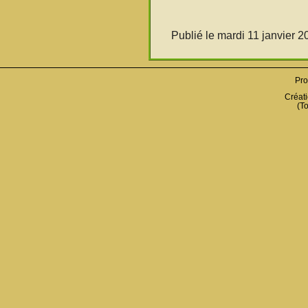
Publié le mardi 11 janvier 
Pro
Créati
(To