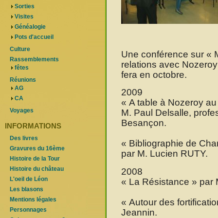
Sorties
Visites
Généalogie
Pots d'accueil
Culture
Une conférence sur « M
Rassemblements
relations avec Nozeroy 
fêtes
fera en octobre.
Réunions
AG
2009
CA
« A table à Nozeroy au
Voyages
M. Paul Delsalle, profes
Besançon.
INFORMATIONS
Des livres
« Bibliographie de Ch
Gravures du 16ème
par M. Lucien RUTY.
Histoire de la Tour
Histoire du château
2008
L'oeil de Léon
« La Résistance » par 
Les blasons
Mentions légales
« Autour des fortificat
Personnages
Jeannin.