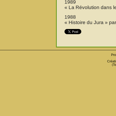
1989
« La Révolution dans l
1988
« Histoire du Jura » pa
Pro
Créati
(To