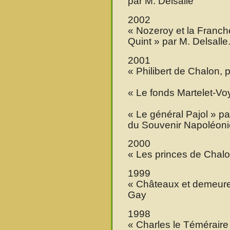
par M. Delsalle
2002
« Nozeroy et la Franc
Quint » par M. Delsalle
2001
« Philibert de Chalon, 
« Le fonds Martelet-Vo
« Le général Pajol » pa
du Souvenir Napoléoni
2000
« Les princes de Chalon
1999
« Châteaux et demeure
Gay
1998
« Charles le Témérair