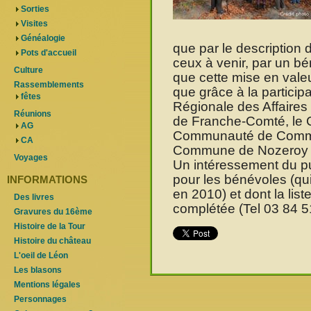
Sorties
Visites
Généalogie
que par le description 
Pots d'accueil
ceux à venir, par un bé
Culture
que cette mise en valeu
Rassemblements
que grâce à la participa
fêtes
Régionale des Affaires 
Réunions
de Franche-Comté, le C
AG
Communauté de Commun
CA
Commune de Nozeroy et
Voyages
Un intéressement du p
pour les bénévoles (qui
INFORMATIONS
en 2010) et dont la lis
Des livres
complétée (Tel 03 84 5
Gravures du 16ème
Histoire de la Tour
Histoire du château
L'oeil de Léon
Les blasons
Mentions légales
Personnages