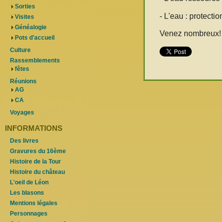
Sorties
- L'eau : protecti
Visites
Généalogie
Venez nombreux!
Pots d'accueil
Culture
Rassemblements
fêtes
Réunions
AG
CA
Voyages
INFORMATIONS
Des livres
Gravures du 16ème
Histoire de la Tour
Histoire du château
L'oeil de Léon
Les blasons
Mentions légales
Personnages