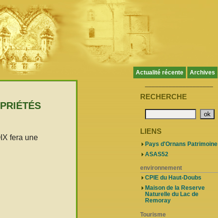
Actualité récente
Archives
____________________
RECHERCHE
OPRIÉTÉS
LIENS
IX fera une
Pays d'Ornans Patrimoine
ASAS52
environnement
CPIE du Haut-Doubs
Maison de la Reserve
Naturelle du Lac de
Remoray
Tourisme