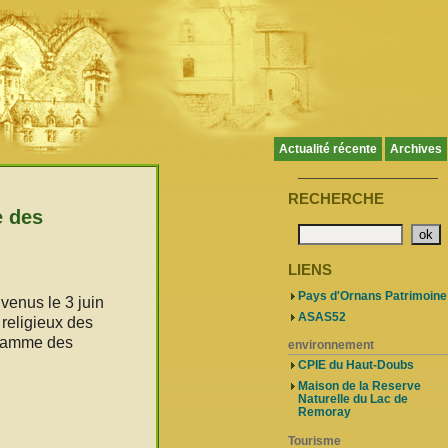
Actualité récente
Archives
____________________
RECHERCHE
e des
LIENS
Pays d'Ornans Patrimoine
venus le 3 juin
ASAS52
 religieux des
ogramme des
environnement
CPIE du Haut-Doubs
Maison de la Reserve
Naturelle du Lac de
Remoray
Tourisme