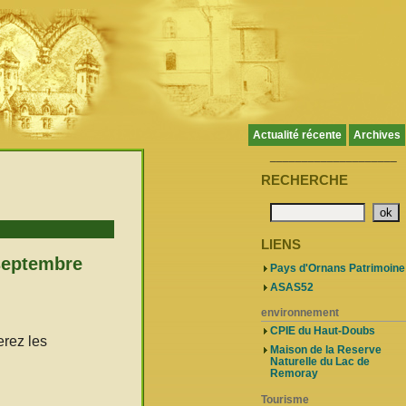
Actualité récente
Archives
____________________
RECHERCHE
LIENS
 septembre
Pays d'Ornans Patrimoine
ASAS52
environnement
CPIE du Haut-Doubs
erez les
Maison de la Reserve
Naturelle du Lac de
Remoray
Tourisme