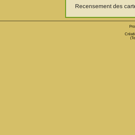
Recensement des cartes
Pro
Créati
(To