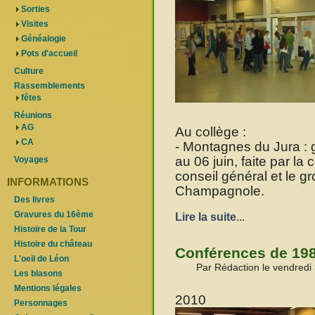
Sorties
Visites
Généalogie
Pots d'accueil
Culture
Rassemblements
fêtes
Réunions
AG
Au collège :
CA
- Montagnes du Jura : 
au 06 juin, faite par l
Voyages
conseil général et le g
INFORMATIONS
Champagnole.
Des livres
Gravures du 16ème
Lire la suite
...
Histoire de la Tour
Histoire du château
Conférences de 198
L'oeil de Léon
Par Rédaction le vendred
Les blasons
Mentions légales
2010
Personnages