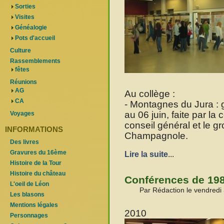
Sorties
Visites
Généalogie
Pots d'accueil
Culture
Rassemblements
fêtes
Réunions
AG
Au collège :
CA
- Montagnes du Jura : 
au 06 juin, faite par l
Voyages
conseil général et le g
INFORMATIONS
Champagnole.
Des livres
Gravures du 16ème
Lire la suite
...
Histoire de la Tour
Histoire du château
Conférences de 198
L'oeil de Léon
Par Rédaction le vendred
Les blasons
Mentions légales
2010
Personnages