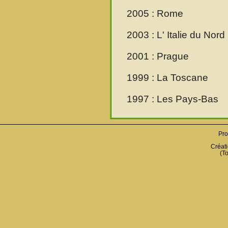
2005 : Rome
2003 : L' Italie du Nord
2001 : Prague
1999 : La Toscane
1997 : Les Pays-Bas
Pro
Créati
(To