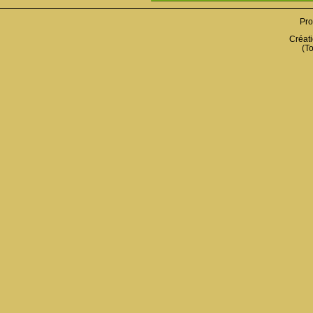
Pro
Créati
(To