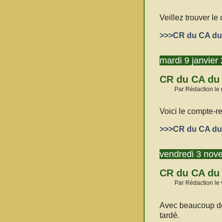
Veillez trouver le
>>>CR du CA du 
mardi 9 janvier
CR du CA du
Par Rédaction le 
Voici le compte-r
>>>CR du CA du1
vendredi 3 nov
CR du CA du
Par Rédaction le
Avec beaucoup de 
tardé.