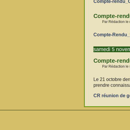
Compte-rendu_
Compte-rendu
Par Rédaction le
Compte-Rendu_
samedi 5 nove
Compte-rendu
Par Rédaction le
Le 21 octobre der
prendre connaissa
CR réunion de g