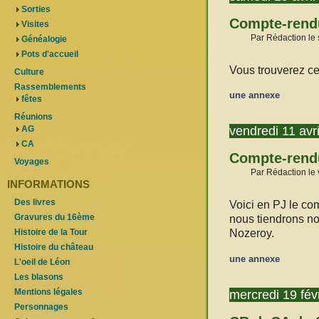
Sorties
Compte-rendu
Visites
Par Rédaction le 
Généalogie
Pots d'accueil
Vous trouverez ce
Culture
Rassemblements
une annexe
fêtes
Réunions
vendredi 11 avr
AG
CA
Compte-rendu
Voyages
Par Rédaction le 
INFORMATIONS
Des livres
Voici en PJ le co
Gravures du 16ème
nous tiendrons n
Nozeroy.
Histoire de la Tour
Histoire du château
une annexe
L'oeil de Léon
Les blasons
mercredi 19 fév
Mentions légales
Personnages