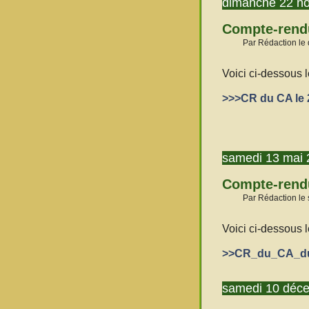
dimanche 22 n
Compte-rendu
Par Rédaction le
Voici ci-dessous 
>>>CR du CA le 2
samedi 13 mai 
Compte-rendu
Par Rédaction le
Voici ci-dessous 
>>CR_du_CA_du_
samedi 10 déc