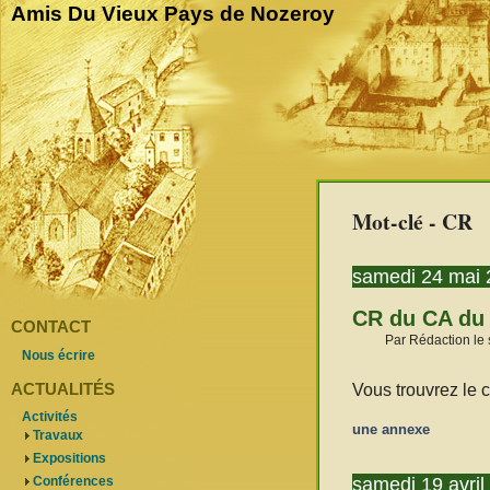
Amis Du Vieux Pays de Nozeroy
Mot-clé - CR
samedi 24 mai 
CR du CA du 
CONTACT
Par Rédaction le
Nous écrire
ACTUALITÉS
Vous trouvrez le 
Activités
une annexe
Travaux
Expositions
samedi 19 avril
Conférences