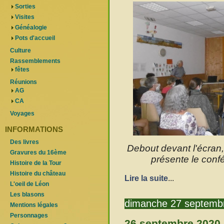
Sorties
Visites
Généalogie
Pots d'accueil
Culture
Rassemblements
fêtes
Réunions
AG
CA
Voyages
INFORMATIONS
Des livres
Debout devant l'écran,
Gravures du 16ème
présente le conf
Histoire de la Tour
Histoire du château
Lire la suite
...
L'oeil de Léon
Les blasons
dimanche 27 septemb
Mentions légales
Personnages
26 septembre 2020 :