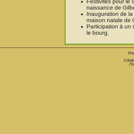
Festivités pour le
naissance de Gilb
Inauguration de l
maison natale de G
Participation à un
le bourg.
Pro
Créati
(To