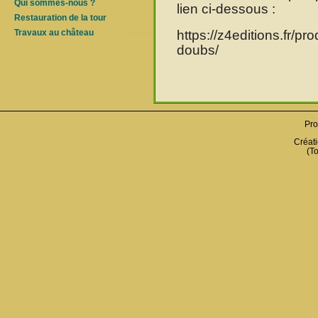
Qui sommes-nous ?
lien ci-dessous :
Restauration de la tour
https://z4editions.fr/pr
Travaux au château
doubs/
Pro
Créati
(To