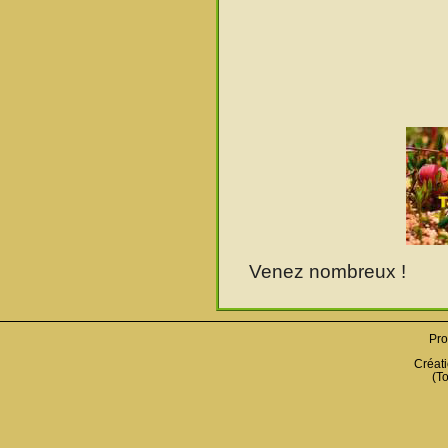
Venez nombreux !
Pro
Créati
(To