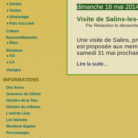
Sorties
dimanche 18 mai 201
Visites
Généalogie
Visite de Salins-le
Pots d'accueil
Par Rédaction le dimanch
Culture
Rassemblements
Une visite de Salins, p
fêtes
est proposée aux memb
Réunions
samedi 31 mai prochai
AG
CA
Lire la suite
...
Voyages
INFORMATIONS
Des livres
Gravures du 16ème
Histoire de la Tour
Histoire du château
L'oeil de Léon
Les blasons
Mentions légales
Personnages