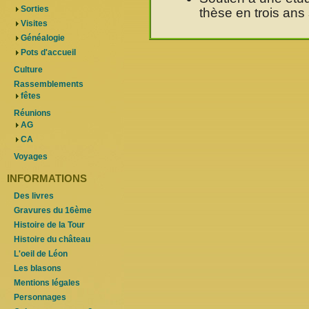
Sorties
thèse en trois ans 
Visites
Généalogie
Pots d'accueil
Culture
Rassemblements
fêtes
Réunions
AG
CA
Voyages
INFORMATIONS
Des livres
Gravures du 16ème
Histoire de la Tour
Histoire du château
L'oeil de Léon
Les blasons
Mentions légales
Personnages