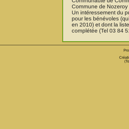
Communauté de Commun
Commune de Nozeroy et
Un intéressement du p
pour les bénévoles (qui
en 2010) et dont la lis
complétée (Tel 03 84 5
Pro
Créati
(To