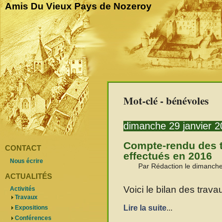
Amis Du Vieux Pays de Nozeroy
Mot-clé - bénévoles
dimanche 29 janvier 
Compte-rendu des 
CONTACT
effectués en 2016
Nous écrire
Par Rédaction le dimanche
ACTUALITÉS
Voici le bilan des trav
Activités
Travaux
Lire la suite
...
Expositions
Conférences