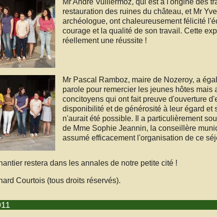
Mr André Vuillermoz, qui est à l'origine des t
restauration des ruines du château, et Mr Yv
archéologue, ont chaleureusement félicité l'
courage et la qualité de son travail. Cette ex
réellement une réussite !
Mr Pascal Ramboz, maire de Nozeroy, a égal
parole pour remercier les jeunes hôtes mais 
concitoyens qui ont fait preuve d'ouverture d'e
disponibilité et de générosité à leur égard et
n'aurait été possible. Il a particulièrement sou
de Mme Sophie Jeannin, la conseillère munic
assumé efficacement l'organisation de ce séj
ntier restera dans les annales de notre petite cité !
ard Courtois (tous droits réservés).
011