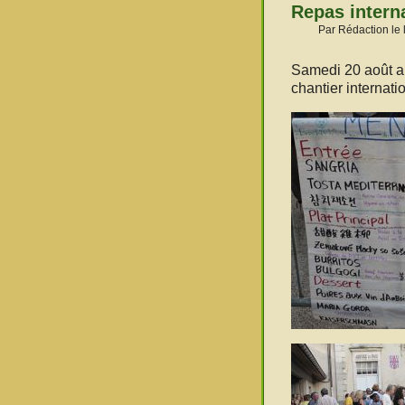
Repas interna
Par Rédaction le 
Samedi 20 août au
chantier internatio