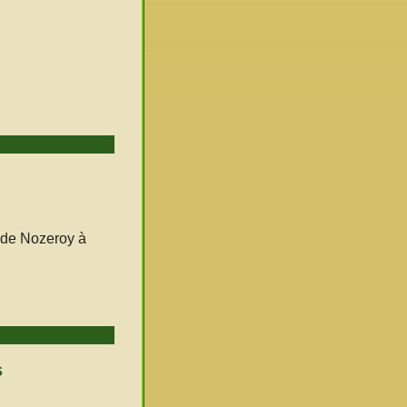
u de Nozeroy à
s