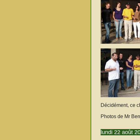
Décidément, ce cha
Photos de Mr Bern
lundi 22 août 2