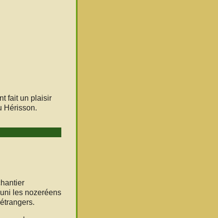
 fait un plaisir
u Hérisson.
chantier
réuni les nozeréens
 étrangers.