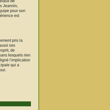
ravaux de
es Jeannin,
équipe pour son
périence est
ement pris la
aussi ses
sprit, de
 sans lesquels rien
ligné l'implication
ipale qui a
our.