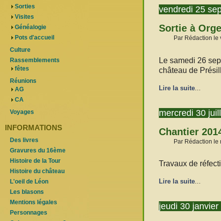
Sorties
vendredi 25 se
Visites
Sortie à Orge
Généalogie
Pots d'accueil
Par Rédaction le
Culture
Le samedi 26 sept
Rassemblements
fêtes
château de Présilly
Réunions
Lire la suite
...
AG
CA
mercredi 30 juil
Voyages
INFORMATIONS
Chantier 201
Des livres
Par Rédaction le 
Gravures du 16ème
Histoire de la Tour
Travaux de réfect
Histoire du château
Lire la suite
...
L'oeil de Léon
Les blasons
Mentions légales
jeudi 30 janvie
Personnages