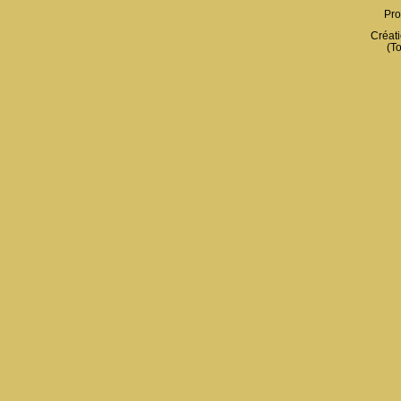
Pro
Créati
(To