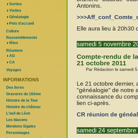
Sorties
Antonins.
Visites
>>>Aff_conf_Comte_
Généalogie
Pots d'accueil
Elle aura lieu à 20h30 d
Culture
Rassemblements
samedi 5 novembre 2
fêtes
Réunions
Compte-rendu de la
AG
21 octobre 2011
CA
Par Rédaction le samedi 
Voyages
INFORMATIONS
Le 21 octobre dernier, 
Des livres
"généalogie" de notre 
Gravures du 16ème
connaissance du compte
Histoire de la Tour
lien ci-après.
Histoire du château
CR réunion de généa
L'oeil de Léon
Les blasons
Mentions légales
samedi 24 septembre
Personnages