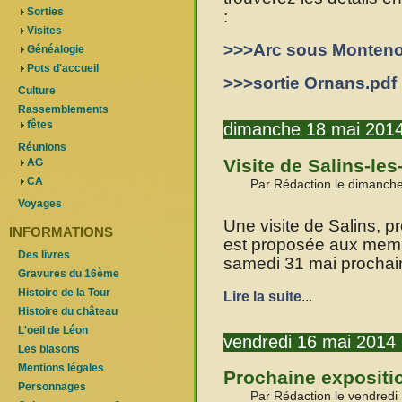
Sorties
:
Visites
>>>Arc sous Monteno
Généalogie
Pots d'accueil
>>>sortie Ornans.pdf
Culture
Rassemblements
fêtes
dimanche 18 mai 201
Réunions
Visite de Salins-le
AG
CA
Par Rédaction le dimanch
Voyages
Une visite de Salins, p
INFORMATIONS
est proposée aux memb
Des livres
samedi 31 mai prochai
Gravures du 16ème
Histoire de la Tour
Lire la suite
...
Histoire du château
L'oeil de Léon
vendredi 16 mai 2014
Les blasons
Mentions légales
Prochaine expositi
Personnages
Par Rédaction le vendredi