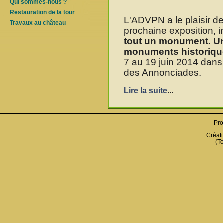
Qui sommes-nous ?
Restauration de la tour
L'ADVPN a le plaisir d
Travaux au château
prochaine exposition, in
tout un monument. Un
monuments historique
7 au 19 juin 2014 dans 
des Annonciades.
Lire la suite
...
Pro
Créati
(To