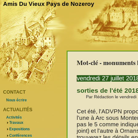
Amis Du Vieux Pays de Nozeroy
Mot-clé - monuments 
vendredi 27 juillet 201
sorties de l'été 201
CONTACT
Par Rédaction le vendredi 
Nous écrire
ACTUALITÉS
Cet été, l'ADVPN propos
l'une à Arc sous Monte
Activités
Travaux
pas le 5 comme indiqué
Expositions
joint) et l'autre à Orn
Conférences
trouverez les détails en