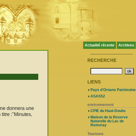
Actualité récente
Archives
____________________
RECHERCHE
LIENS
Pays d'Ornans Patrimoine
ASAS52
environnement
ine donnera une
CPIE du Haut-Doubs
itre :"Minutes,
Maison de la Reserve
Naturelle du Lac de
Remoray
Tourisme