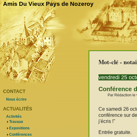
Amis Du Vieux Pays de Nozeroy
Mot-clé - notai
vendredi 25 oc
Conférence d
CONTACT
Par Rédaction le 
Nous écrire
ACTUALITÉS
Ce samedi 26 oct
conférence sur de
Activités
j'écris !"
Travaux
Expositions
Entrée gratuite.
Conférences