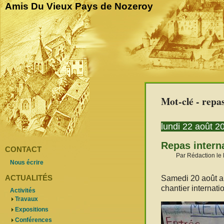
Amis Du Vieux Pays de Nozeroy
Mot-clé - repa
lundi 22 août 2
Repas interna
CONTACT
Par Rédaction le 
Nous écrire
ACTUALITÉS
Samedi 20 août au
chantier internatio
Activités
Travaux
Expositions
Conférences