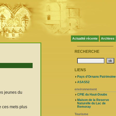
Actualité récente
Archives
____________________
RECHERCHE
LIENS
Pays d'Ornans Patrimoine
ASAS52
environnement
les jeunes du
CPIE du Haut-Doubs
Maison de la Reserve
Naturelle du Lac de
de ces mets plus
Remoray
Tourisme