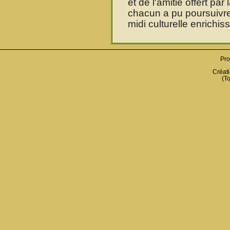
et de l'amitié offert pa
chacun a pu poursuivr
midi culturelle enrichis
Pro
Créati
(To