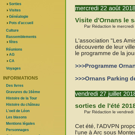
Sorties
mercredi 22 août 201
Visites
Généalogie
Visite d'Ornans le
Pots d'accueil
Par Rédaction le mercredi
Culture
Rassemblements
L'association "Les Amis
fêtes
découverte de leur vill
Réunions
le programme de la jou
AG
CA
>>>Programme Ornan
Voyages
>>>Ornans Parking de
INFORMATIONS
Des livres
Gravures du 16ème
vendredi 27 juillet 201
Histoire de la Tour
sorties de l'été 201
Histoire du château
L'oeil de Léon
Par Rédaction le vendredi 
Les blasons
Mentions légales
Cet été, l'ADVPN propos
Personnages
l'une à Arc sous Monte