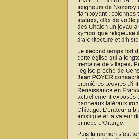
refaite à la fin du 15e 
seigneurs de Nozeroy d
flamboyant : colonnes t
statues, clés de voûte 
des Chalon un joyau art
symbolique religieuse à
d'architecture et d'histo
Le second temps fort de
cette église qui a long
trentaine de villages. P
l'église proche de Cen
Jean POYER consacré 
premières œuvres d'intr
Renaissance en France
actuellement exposés a
panneaux latéraux iro
Chicago. L'orateur a bie
artistique et la valeur 
princes d'Orange.
Puis la réunion s'est t