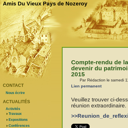
Amis Du Vieux Pays de Nozeroy
Compte-rendu de la 
devenir du patrimo
2015
Par Rédaction le samedi 11
CONTACT
Lien permanent
Nous écrire
Veuillez trouver ci-de
ACTUALITÉS
réunion extraordinaire.
Activités
Travaux
>>Reunion_de_refle
Expositions
Conférences