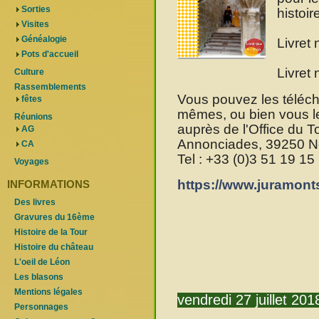
Sorties
histoir
Visites
Généalogie
Livret
Pots d'accueil
Livret
Culture
Rassemblements
Vous pouvez les téléch
fêtes
mêmes, ou bien vous le
Réunions
auprès de l'Office du 
AG
Annonciades, 39250 N
CA
Tel : +33 (0)3 51 19 15
Voyages
https://www.juramontsr
INFORMATIONS
Des livres
Gravures du 16ème
Histoire de la Tour
Histoire du château
L'oeil de Léon
Les blasons
Mentions légales
vendredi 27 juillet 201
Personnages