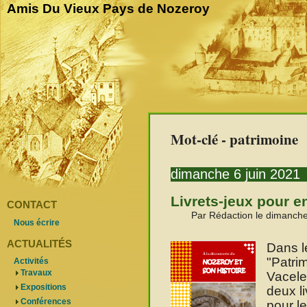
Amis Du Vieux Pays de Nozeroy
Mot-clé - patrimoine
dimanche 6 juin 2021
Livrets-jeux pour e
CONTACT
Par Rédaction le dimanche
Nous écrire
ACTUALITÉS
Dans l
"Patri
Activités
Travaux
Vacelet
Expositions
deux l
Conférences
pour le