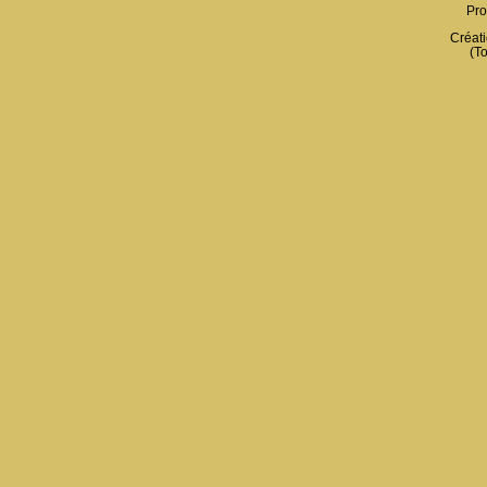
Pro
Créati
(To