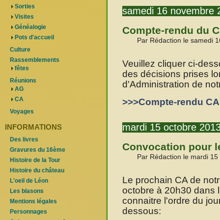
Sorties
samedi 16 novembre 
Visites
Généalogie
Compte-rendu du C
Pots d'accueil
Par Rédaction le samedi 
Culture
Rassemblements
Veuillez cliquer ci-de
fêtes
des décisions prises lo
Réunions
d'Administration de not
AG
CA
>>>Compte-rendu CA 
Voyages
mardi 15 octobre 201
INFORMATIONS
Des livres
Convocation pour l
Gravures du 16ème
Par Rédaction le mardi 15
Histoire de la Tour
Histoire du château
Le prochain CA de notre
L'oeil de Léon
octobre à 20h30 dans la
Les blasons
connaitre l'ordre du jour,
Mentions légales
dessous:
Personnages