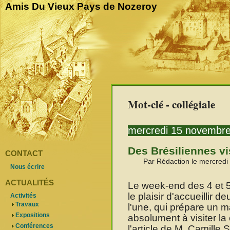
Amis Du Vieux Pays de Nozeroy
Mot-clé - collégiale
mercredi 15 novembr
Des Brésiliennes vi
CONTACT
Par Rédaction le mercred
Nous écrire
ACTUALITÉS
Le week-end des 4 et 
le plaisir d'accueillir d
Activités
Travaux
l'une, qui prépare un mas
Expositions
absolument à visiter la
Conférences
l'article de M. Camille 