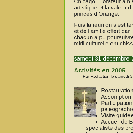
Chicago. L'orateur a bie
artistique et la valeur 
princes d'Orange.
Puis la réunion s'est t
et de l'amitié offert pa
chacun a pu poursuivr
midi culturelle enrichis
samedi 31 décembre 
Activités en 2005
Par Rédaction le samedi 
Restauration
Assomptionn
Participatio
paléographi
Visite guidé
Accueil de B
spécialiste des br