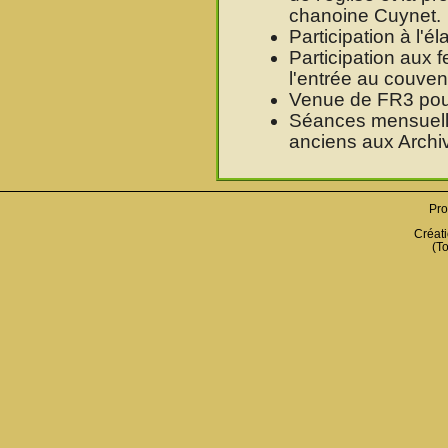
chanoine Cuynet.
Participation à l'
Participation aux 
l'entrée au couve
Venue de FR3 pour 
Séances mensuell
anciens aux Archi
Pro
Créati
(To