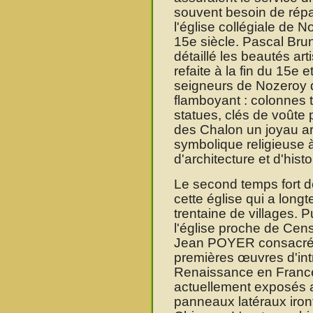
souvent besoin de répa
l'église collégiale de 
15e siècle. Pascal Brune
détaillé les beautés art
refaite à la fin du 15e 
seigneurs de Nozeroy d
flamboyant : colonnes t
statues, clés de voûte 
des Chalon un joyau art
symbolique religieuse à
d'architecture et d'histo
Le second temps fort de
cette église qui a long
trentaine de villages. P
l'église proche de Cen
Jean POYER consacré 
premières œuvres d'intr
Renaissance en France
actuellement exposés a
panneaux latéraux iro