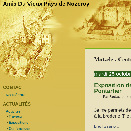
Amis Du Vieux Pays de Nozeroy
Mot-clé - Cent
mardi 25 octob
Exposition d
CONTACT
Pontarlier
Nous écrire
Par Rédaction le 
ACTUALITÉS
Je me permets de t
Activités
à la broderie (!) 
Travaux
Expositions
Lire la suite
...
Conférences