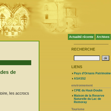
Actualité récente
Archives
____________________
RECHERCHE
LIENS
ades de
Pays d'Ornans Patrimoine
ASAS52
environnement
CPIE du Haut-Doubs
oire, les accrocs
Maison de la Reserve
Naturelle du Lac de
Remoray
Tourisme