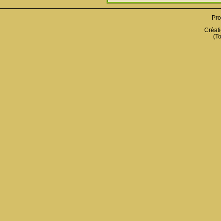
Pro
Créati
(To