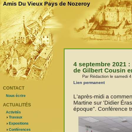
Amis Du Vieux Pays de Nozeroy
4 septembre 2021 : 
de Gilbert Cousin 
Par Rédaction le samedi 
Lien permanent
CONTACT
L'après-midi a commen
Nous écrire
Martine sur 'Didier Éra
ACTUALITÉS
époque". Conférence trè
Activités
Travaux
Expositions
Conférences