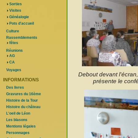
Sorties
Visites
Généalogie
Pots d'accueil
Culture
Rassemblements
fêtes
Réunions
AG
CA
Voyages
Debout devant l'écran,
INFORMATIONS
présente le conf
Des livres
Gravures du 16ème
Histoire de la Tour
Histoire du château
L'oeil de Léon
Les blasons
Mentions légales
Personnages