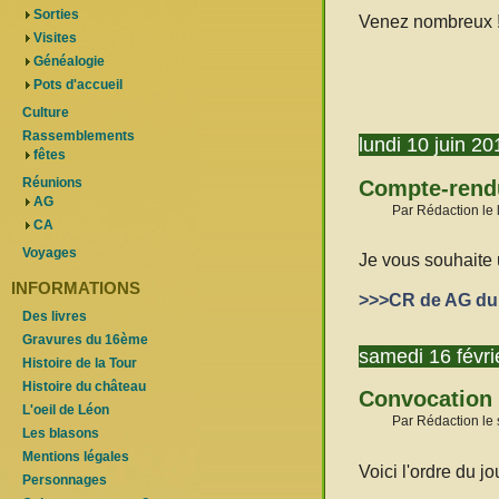
Sorties
Venez nombreux 
Visites
Généalogie
Pots d'accueil
Culture
Rassemblements
lundi 10 juin 20
fêtes
Réunions
Compte-rendu
AG
Par Rédaction le 
CA
Voyages
Je vous souhaite 
INFORMATIONS
>>>CR de AG du 2
Des livres
Gravures du 16ème
samedi 16 févri
Histoire de la Tour
Histoire du château
Convocation 
L'oeil de Léon
Par Rédaction le 
Les blasons
Mentions légales
Voici l'ordre du j
Personnages