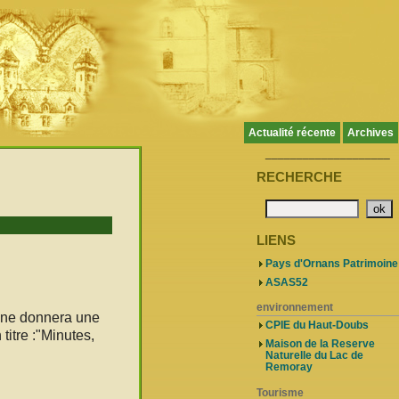
Actualité récente
Archives
____________________
RECHERCHE
LIENS
Pays d'Ornans Patrimoine
ASAS52
environnement
ine donnera une
CPIE du Haut-Doubs
itre :"Minutes,
Maison de la Reserve
Naturelle du Lac de
Remoray
Tourisme