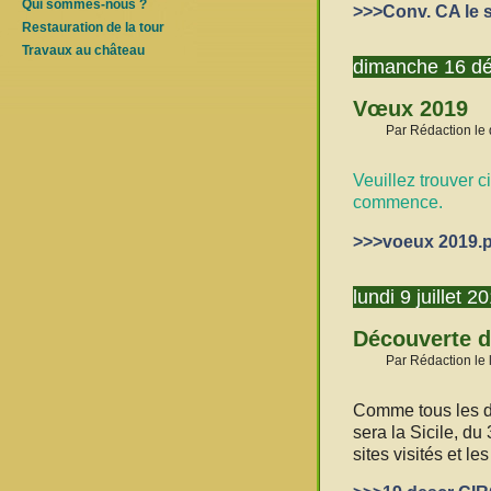
Qui sommes-nous ?
>>>Conv. CA le s
Restauration de la tour
Travaux au château
dimanche 16 d
Vœux 2019
Par Rédaction le
Veuillez trouver 
commence.
>>>voeux 2019.p
lundi 9 juillet 2
Découverte d
Par Rédaction le l
Comme tous les de
sera la Sicile, du
sites visités et l